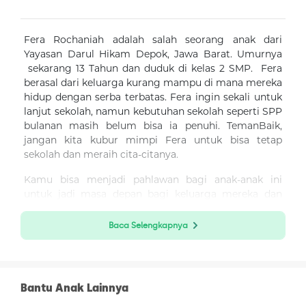
Fera Rochaniah adalah salah seorang anak dari
Yayasan Darul Hikam Depok, Jawa Barat. Umurnya
sekarang 13 Tahun dan duduk di kelas 2 SMP. Fera
berasal dari keluarga kurang mampu di mana mereka
hidup dengan serba terbatas. Fera ingin sekali untuk
lanjut sekolah, namun kebutuhan sekolah seperti SPP
bulanan masih belum bisa ia penuhi. TemanBaik,
jangan kita kubur mimpi Fera untuk bisa tetap
sekolah dan meraih cita-citanya.
Kamu bisa menjadi pahlawan bagi anak-anak ini
untuk jadi masa depan bagi keluarga mereka dan
Indonesia lewat program #Semuabisabelajar dengan
cara berikut:
Baca Selengkapnya
Klik “Donasi Sekarang”
Isi nominal donasi
Bantu Anak Lainnya
Boleh memilih donasi lewat mana saja, bisa