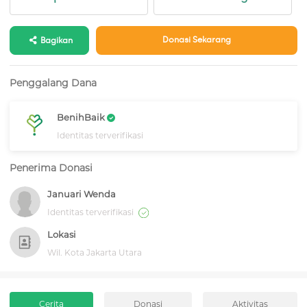
Donasi Sekarang
Bagikan
Penggalang Dana
BenihBaik
Identitas terverifikasi
Penerima Donasi
Januari Wenda
Identitas terverifikasi
Lokasi
Wil. Kota Jakarta Utara
Cerita
Donasi
Aktivitas