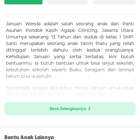
Januari Wenda adalah salah seorang anak dari Panti
Asuhan Pondok Kasih Agape Cilincing, Jakarta Utara.
Umurnya sekarang 13 Tahun dan duduk di kelas 1 SMP.
Santi merupakan seorang anak Yatim Piatu yang telah
ditinggal terlebih dahulu oleh kedua orangtuanya.
Kehidupan Januari yang serba terbatas, kini butuh
bantuanmu. Ia butuh bantuan untuk bisa lanjut sekolah,
kebutuhan sekolah seperti Buku, Seragam dan lainnya
belum bisa ia penuhi.
TemanBaik, jangan kita kubur mimpi Januari untuk tetap
bisa lanjut sekolah dan mewujudkan cita-citanya.
Kamu bisa menjadi pahlawan bagi anak-anak ini untuk
Baca Selengkapnya
jadi masa depan bagi keluarga mereka dan Indonesia
lewat program #Semuabisabelajar dengan cara berikut:
Klik “Donasi Sekarang”
Bantu Anak Lainnya