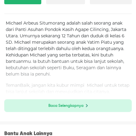
Michael Arbeus Situmorang adalah salah seorang anak
dari Panti Asuhan Pondok Kasih Agape Cilincing, Jakarta
Utara. Umurnya sekarang 12 Tahun dan duduk di kelas 6
SD. Michael merupakan seorang anak Yatim Piatu yang
telah ditinggal terlebih dahulu oleh kedua orangtuanya.
Kehidupan Michael yang serba terbatas, kini butuh
bantuanmu. Ia butuh bantuan untuk bisa lanjut sekolah,
kebutuhan sekolah seperti Buku, Seragam dan lainnya
belum bisa ia penuhi.
TemanBaik, jangan kita kubur mimpi Michael untuk tetap
bisa lanjut sekolah dan mewujudkan cita-citanya.
Kamu bisa menjadi pahlawan bagi anak-anak ini untuk
Baca Selengkapnya
jadi masa depan bagi keluarga mereka dan Indonesia
lewat program #Semuabisabelajar dengan cara berikut:
Klik “Donasi Sekarang”
Bantu Anak Lainnya