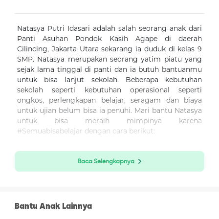
Natasya Putri Idasari adalah salah seorang anak dari
Panti Asuhan Pondok Kasih Agape di daerah
Cilincing, Jakarta Utara sekarang ia duduk di kelas 9
SMP. Natasya merupakan seorang yatim piatu yang
sejak lama tinggal di panti dan ia butuh bantuanmu
untuk bisa lanjut sekolah. Beberapa kebutuhan
sekolah seperti kebutuhan operasional seperti
ongkos, perlengkapan belajar, seragam dan biaya
untuk ujian belum bisa ia penuhi. Mari bantu Natasya
untuk bisa meraih mimpinya karena
#Semuabisabelajar dengan cara berikut:
Klik “Donasi Sekarang”
Isi nominal donasi
Baca Selengkapnya
Boleh memilih donasi lewat mana saja, bisa
dengan OVO, DANA, LinkAja, ShopeePay,
GoPay, Sakuku, BRI E-Pay dan BCA Klik-Pay.
Bisa juga lewat transfer antarbank (BRI, Mandiri,
Bantu Anak Lainnya
BCA, BNI).