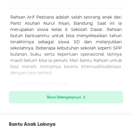
Rahsan Arif Pestiana adalah salah seorang anak dari
Panti Asuhan Nurul Ihsan, Bandung. Saat ini Ia
merupakan siswa kelas 6 Sekolah Dasar. Rahsan
butuh bantuanmu untuk bisa menyelesaikan tahun
terakhirnya sebagai siswa SD dan melanjutkan
sekolahnya. Beberapa kebutuhan sekolah seperti SPP
bulanan, buku, serta keperluan operasional lainnya
masih belum bisa Ia penuhi. Mari bantu Rahsan untuk
bisa meraih mimpinya karena #SemuaBisaBelajar
dengan cara berikut:
Klik “Donasi Sekarang”
Isi nominal donasi
Baca Selengkapnya
Boleh memilih donasi lewat mana saja, bisa
dengan OVO, DANA, LinkAja, ShopeePay,
GoPay, Sakuku, BRI E-Pay dan BCA Klik-Pay.
Bantu Anak Lainnya
Bisa juga lewat transfer antarbank (BRI, Mandiri,
BCA, BNI).