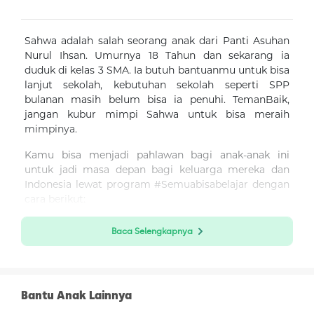
Sahwa adalah salah seorang anak dari
Panti Asuhan
Nurul Ihsan
. Umurnya 18 Tahun dan sekarang ia
duduk di kelas 3 SMA. Ia butuh bantuanmu untuk bisa
lanjut sekolah, kebutuhan sekolah seperti SPP
bulanan masih belum bisa ia penuhi. TemanBaik,
jangan kubur mimpi Sahwa untuk bisa meraih
mimpinya.
Kamu bisa menjadi pahlawan bagi anak-anak ini
untuk jadi masa depan bagi keluarga mereka dan
Indonesia lewat program #Semuabisabelajar dengan
cara berikut:
Klik “Donasi Sekarang”
Baca Selengkapnya
Isi nominal donasi
Boleh memilih donasi lewat mana saja, bisa
dengan OVO, DANA, LinkAja, ShopeePay,
Bantu Anak Lainnya
GoPay, Sakuku, BRI E-Pay dan BCA Klik-Pay.