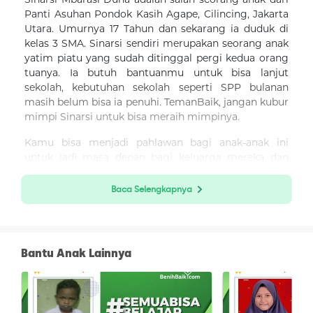
Panti Asuhan Pondok Kasih Agape, Cilincing, Jakarta
Utara. Umurnya 17 Tahun dan sekarang ia duduk di
kelas 3 SMA. Sinarsi sendiri merupakan seorang anak
yatim piatu yang sudah ditinggal pergi kedua orang
tuanya. Ia butuh bantuanmu untuk bisa lanjut
sekolah, kebutuhan sekolah seperti SPP bulanan
masih belum bisa ia penuhi. TemanBaik, jangan kubur
mimpi Sinarsi untuk bisa meraih mimpinya.
Kamu bisa menjadi pahlawan bagi anak-anak ini
untuk jadi masa depan bagi keluarga mereka dan
Indonesia lewat program #Semuabisabelajar dengan
cara berikut:
Baca Selengkapnya
1. Klik “Donasi Sekarang”
2. Isi nominal donasi
Bantu Anak Lainnya
3. Boleh memilih donasi lewat mana saja, bisa dengan
OVO, DANA, LinkAja, ShopeePay, GoPay, Sakuku, BRI
E-Pay dan BCA Klik-Pay. Bisa juga lewat transfer
antarbank (BRI, Mandiri, BCA, BNI).