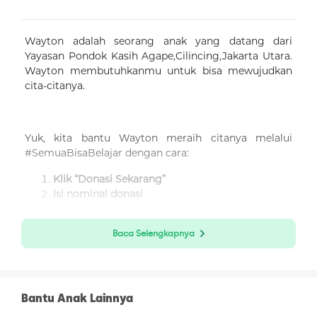
Wayton adalah seorang anak yang datang dari
Yayasan Pondok Kasih Agape,Cilincing,Jakarta Utara.
Wayton membutuhkanmu untuk bisa mewujudkan
cita-citanya.
Yuk, kita bantu Wayton meraih citanya melalui
#SemuaBisaBelajar dengan cara:
Klik “Donasi Sekarang”
Isi nominal donasi
Boleh memilih donasi lewat mana saja, bisa
dengan OVO, DANA, LinkAja, ShopeePay,
Baca Selengkapnya
GoPay, Sakuku, BRI E-Pay dan BCA Klik-Pay.
Bisa juga lewat transfer antarbank (BRI, Mandiri,
BCA, BNI).
Bantu Anak Lainnya