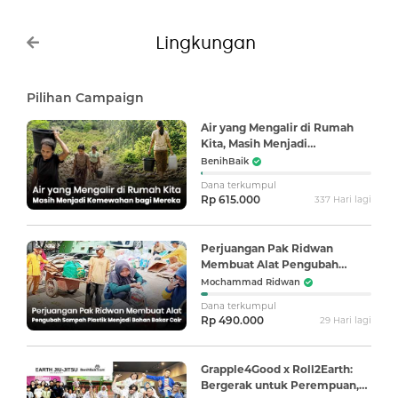
Lingkungan
Pilihan Campaign
Air yang Mengalir di Rumah
Kita, Masih Menjadi
Kemewahan bagi Mereka
BenihBaik
Dana terkumpul
Rp 615.000
337 Hari lagi
Perjuangan Pak Ridwan
Membuat Alat Pengubah
Sampah Plastik Menjadi Bahan
Mochammad Ridwan
Bakar Cair
Dana terkumpul
Rp 490.000
29 Hari lagi
Grapple4Good x Roll2Earth:
Bergerak untuk Perempuan,