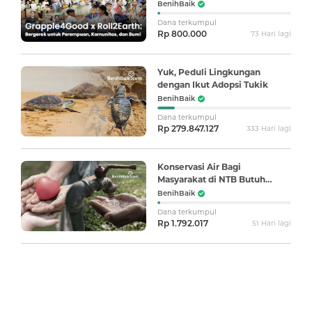
Komunitas, dan Bumi
BenihBaik
Dana terkumpul
Rp 800.000
73 Hari lagi
Yuk, Peduli Lingkungan
dengan Ikut Adopsi Tukik
BenihBaik
Dana terkumpul
Rp 279.847.127
333 Hari lagi
Konservasi Air Bagi
Masyarakat di NTB Butuh
Pertolonganmu
BenihBaik
Dana terkumpul
Rp 1.792.017
51 Hari lagi