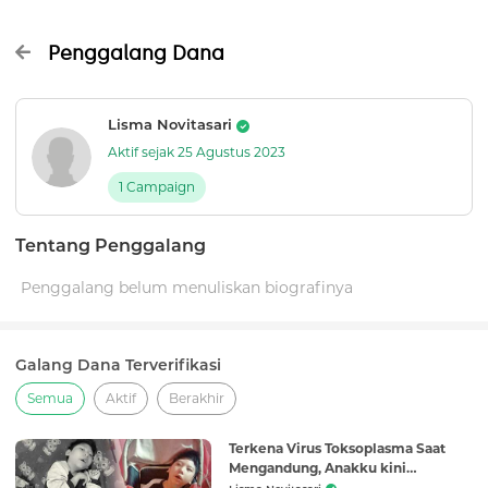
Penggalang Dana
Lisma Novitasari
Aktif sejak 25 Agustus 2023
1 Campaign
Tentang Penggalang
Penggalang belum menuliskan biografinya
Galang Dana Terverifikasi
Semua
Aktif
Berakhir
Terkena Virus Toksoplasma Saat
Mengandung, Anakku kini
Menderita Mikrosefalus