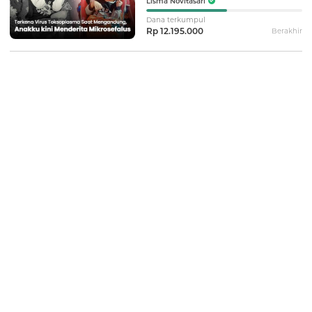
Lisma Novitasari
Dana terkumpul
Rp 12.195.000
Berakhir