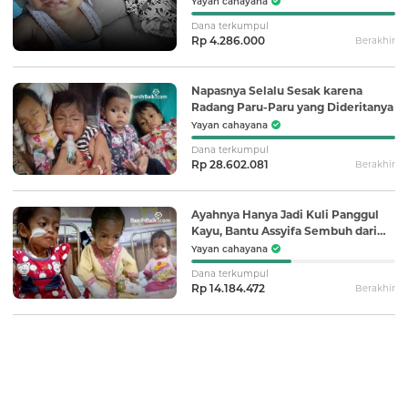
Yayan cahayana
Dana terkumpul
Rp 4.286.000
Berakhir
Napasnya Selalu Sesak karena
Radang Paru-Paru yang Dideritanya
Yayan cahayana
Dana terkumpul
Rp 28.602.081
Berakhir
Ayahnya Hanya Jadi Kuli Panggul
Kayu, Bantu Assyifa Sembuh dari
Jantung Bocor
Yayan cahayana
Dana terkumpul
Rp 14.184.472
Berakhir