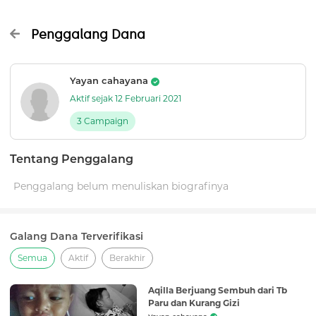
Penggalang Dana
Yayan cahayana
Aktif sejak 12 Februari 2021
3 Campaign
Tentang Penggalang
Penggalang belum menuliskan biografinya
Galang Dana Terverifikasi
Semua
Aktif
Berakhir
Aqilla Berjuang Sembuh dari Tb
Paru dan Kurang Gizi