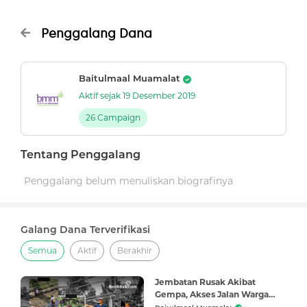
Penggalang Dana
Baitulmaal Muamalat
Aktif sejak 19 Desember 2019
26 Campaign
Tentang Penggalang
Penggalang belum menuliskan biografinya
Galang Dana Terverifikasi
Semua
Aktif
Berakhir
Jembatan Rusak Akibat
Gempa, Akses Jalan Warga
Mamuju Terputus