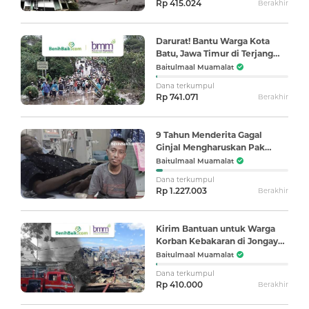
Rp 415.024
Berakhir
Darurat! Bantu Warga Kota
Batu, Jawa Timur di Terjang
Banjir
Baitulmaal Muamalat
Dana terkumpul
Rp 741.071
Berakhir
9 Tahun Menderita Gagal
Ginjal Mengharuskan Pak
Suherman Cuci Darah
Baitulmaal Muamalat
Dana terkumpul
Rp 1.227.003
Berakhir
Kirim Bantuan untuk Warga
Korban Kebakaran di Jongaya,
Makassar
Baitulmaal Muamalat
Dana terkumpul
Rp 410.000
Berakhir