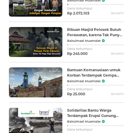
Baitulmaal Muamalat
Dana terkumpul
Rp 2.072.103
Berakhir
Ribuan Masjid Pelosok Butuh
Perawatan, karena Tak Punya
Biaya Operasional
Baitulmaal Muamalat
Dana terkumpul
Rp 245.000
Berakhir
Bantuan Kemanusiaan untuk
Korban Terdampak Gempa
Cianjur
Baitulmaal Muamalat
Dana terkumpul
Rp 25.000
Berakhir
Solidaritas Bantu Warga
Terdampak Erupsi Gunung
Semeru
Baitulmaal Muamalat
Dana terkumpul