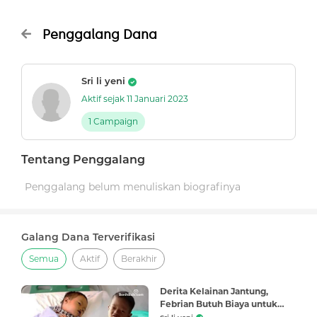
Penggalang Dana
Sri li yeni
Aktif sejak 11 Januari 2023
1 Campaign
Tentang Penggalang
Penggalang belum menuliskan biografinya
Galang Dana Terverifikasi
Semua
Aktif
Berakhir
Derita Kelainan Jantung,
Febrian Butuh Biaya untuk
Operasi