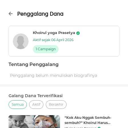
Penggalang Dana
Khoirul yoga Prasetya
Aktif sejak 06 April 2026
1 Campaign
Tentang Penggalang
Penggalang belum menuliskan biografinya
Galang Dana Terverifikasi
Semua
Aktif
Berakhir
“Kok Aku Nggak Sembuh-
sembuh?” Khoirul Harus
Berkali-kali Perbaikan Operasi