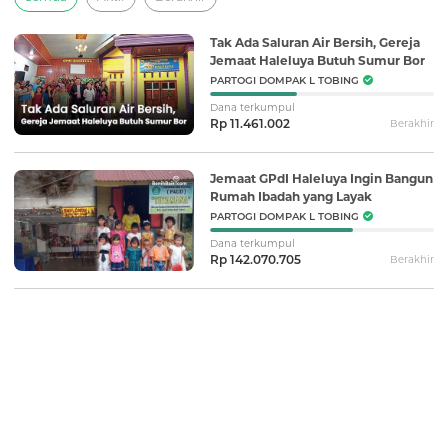
Tak Ada Saluran Air Bersih, Gereja
Jemaat Haleluya Butuh Sumur Bor
PARTOGI DOMPAK L TOBING
Dana terkumpul
Rp 11.461.002
Berakhir
Jemaat GPdI Haleluya Ingin Bangun
Rumah Ibadah yang Layak
PARTOGI DOMPAK L TOBING
Dana terkumpul
Rp 142.070.705
Berakhir