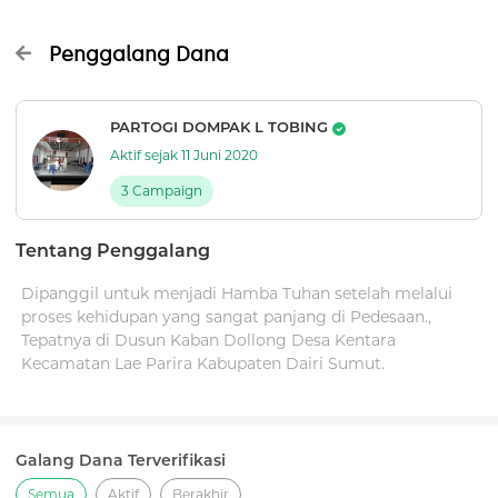
Penggalang Dana
PARTOGI DOMPAK L TOBING
Aktif sejak 11 Juni 2020
3 Campaign
Tentang Penggalang
Dipanggil untuk menjadi Hamba Tuhan setelah melalui
proses kehidupan yang sangat panjang di Pedesaan.,
Tepatnya di Dusun Kaban Dollong Desa Kentara
Kecamatan Lae Parira Kabupaten Dairi Sumut.
Galang Dana Terverifikasi
Semua
Aktif
Berakhir