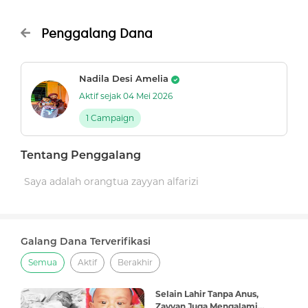
Penggalang Dana
Nadila Desi Amelia
Aktif sejak 04 Mei 2026
1 Campaign
Tentang Penggalang
Saya adalah orangtua zayyan alfarizi
Galang Dana Terverifikasi
Semua
Aktif
Berakhir
Selain Lahir Tanpa Anus,
Zayyan Juga Mengalami