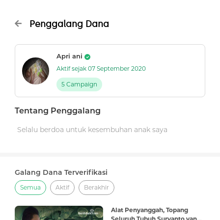
Penggalang Dana
Apri ani
Aktif sejak 07 September 2020
5 Campaign
Tentang Penggalang
Selalu berdoa untuk kesembuhan anak saya
Galang Dana Terverifikasi
Semua
Aktif
Berakhir
Alat Penyanggah, Topang
Seluruh Tubuh Suryanto yang