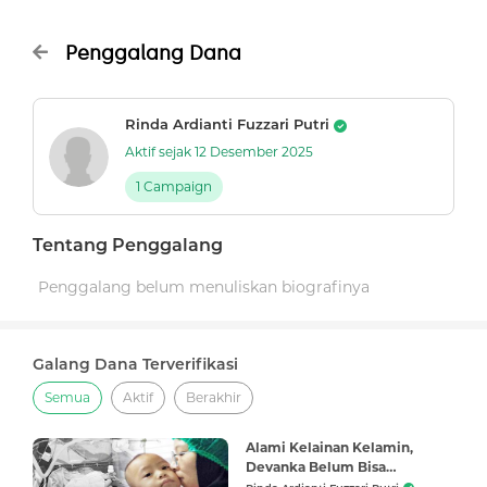
Penggalang Dana
Rinda Ardianti Fuzzari Putri
Aktif sejak 12 Desember 2025
1 Campaign
Tentang Penggalang
Penggalang belum menuliskan biografinya
Galang Dana Terverifikasi
Semua
Aktif
Berakhir
Alami Kelainan Kelamin,
Devanka Belum Bisa
Dinyatakan Laki-laki atau