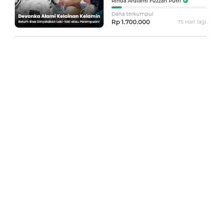
Rinda Ardianti Fuzzari Putri
Perempuan!
Dana terkumpul
Rp 1.700.000
75 Hari lagi