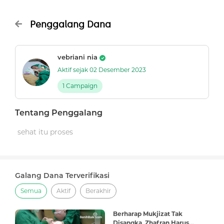
Penggalang Dana
vebriani nia
Aktif sejak 02 Desember 2023
1 Campaign
Tentang Penggalang
sehat itu proses
Galang Dana Terverifikasi
Semua
Aktif
Berakhir
Berharap Mukjizat Tak
Disangka, Zhafran Harus