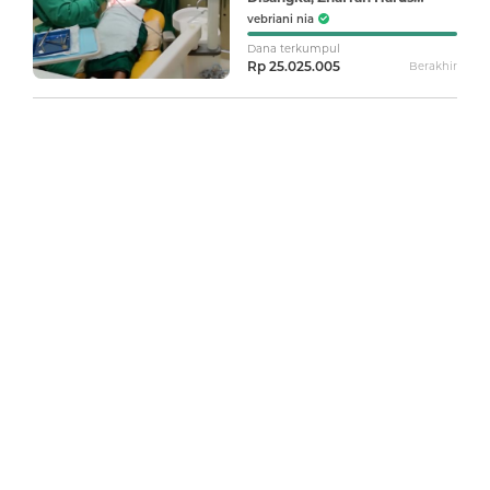
Segera Operasi Kelainan
vebriani nia
Jantung Bawaan di Jakarta
Dana terkumpul
Rp 25.025.005
Berakhir