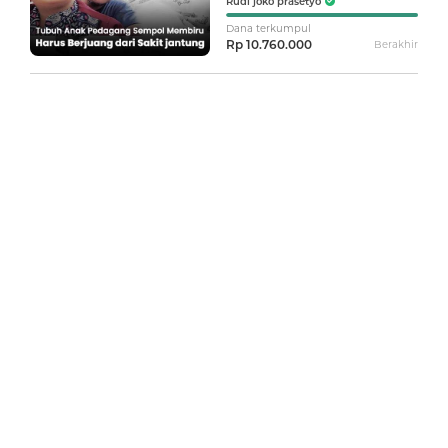
Rudi joko prasetyo
Dana terkumpul
Rp 10.760.000
Berakhir