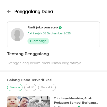
Penggalang Dana
Rudi joko prasetyo
Aktif sejak 03 September 2025
1 Campaign
Tentang Penggalang
Penggalang belum menuliskan biografinya
Galang Dana Terverifikasi
Semua
Aktif
Berakhir
Tubuhnya Membiru, Anak
Pedagang Sempol Berjuang
dari Sakit Jantung