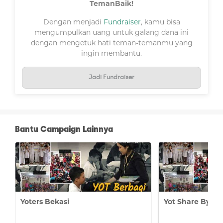
TemanBaik!
Dengan menjadi
Fundraiser
, kamu bisa
mengumpulkan uang untuk galang dana ini
dengan mengetuk hati teman-temanmu yang
ingin membantu.
Jadi Fundraiser
Bantu Campaign Lainnya
Yoters Bekasi
Yot Share By Yo