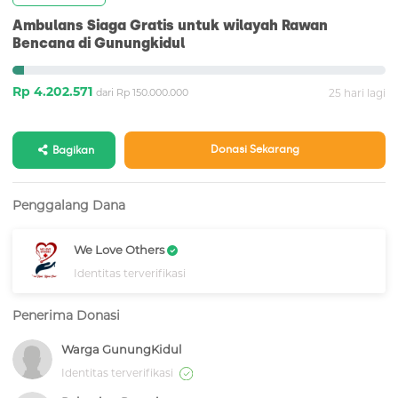
Ambulans Siaga Gratis untuk wilayah Rawan
Bencana di Gunungkidul
Rp 4.202.571
dari Rp 150.000.000
25 hari lagi
Donasi Sekarang
Bagikan
Penggalang Dana
We Love Others
Identitas terverifikasi
Penerima Donasi
Warga GunungKidul
Identitas terverifikasi