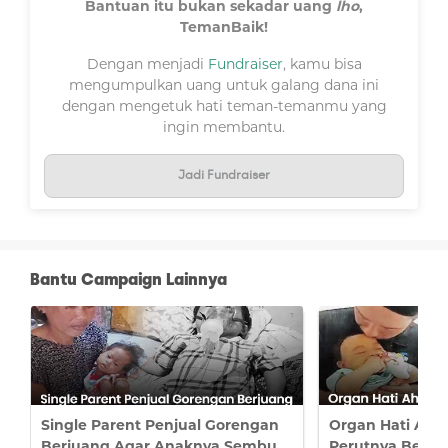
Bantuan itu bukan sekadar uang
lho
,
TemanBaik!
Dengan menjadi
Fundraiser
, kamu bisa
mengumpulkan uang untuk galang dana ini
dengan mengetuk hati teman-temanmu yang
ingin membantu.
Jadi Fundraiser
Bantu Campaign Lainnya
Single Parent Penjual Gorengan
Organ Hati Ah
Berjuang Agar Anaknya Sembuh
Perutnya Bengk