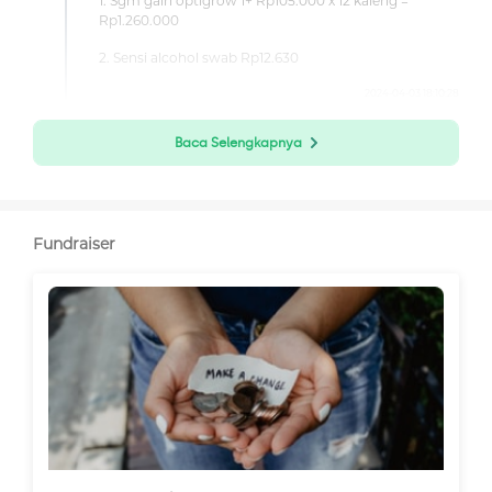
1. Sgm gain optigrow 1+ Rp105.000 x 12 kaleng =
Rp1.260.000
2. Sensi alcohol swab Rp12.630
2024-04-03 18:10:28
Baca Selengkapnya
Fundraiser