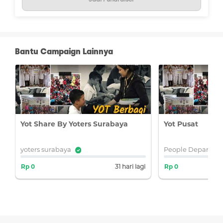
Bantu Campaign Lainnya
Yot Share By Yoters Surabaya
Yot Pusat
yoters surabaya
People Departme
i
Rp 0
31 hari lagi
Rp 0