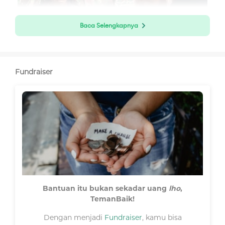
Baca Selengkapnya
Fundraiser
Bantuan itu bukan sekadar uang
lho
,
TemanBaik!
Dengan menjadi
Fundraiser
, kamu bisa
Namun, di tengah keterbatasan itu, pos Satgas TNI