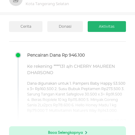
Kota Tangerang Selatan
Cerita
Donasi
Aktivitas
Pencairan Dana Rp 946.100
Ke rekening ****131 a/n CHERRY MAUREEN
DHARSONO
Dana digunakan untuk 1. Pampers Baby Happy 53.500
x 3= Rp160.500 2. Susu Bubuk Peptamen Rp273.500 3.
Sarung Tangan Karet Safeglove 30.500 x 3= Rp91.500
4. Beras Rojolele 10 kg Rp115.800 5. Minyak Goreng
Sania 2Lx2pcs Rp78.600 6. Hello Honey Madu 1 kg
Rp79.000 7. Multivitamin Nature's Way Rp143.000.
2023-04-11 18:25:17
Baca Selengkapnya