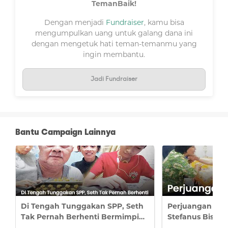
TemanBaik!
Dengan menjadi
Fundraiser
, kamu bisa
mengumpulkan uang untuk galang dana ini
dengan mengetuk hati teman-temanmu yang
ingin membantu.
Jadi Fundraiser
Halo #TemanBaik,
Alhamdulillah, terima kasih kami sampaikan kepada
seluruh #TemanBaik dan tim
BenihBaik.com
.
Bantu Campaign Lainnya
Pada pencairan pertama ini, anak-anak sangat
terbantu dengan terpenuhinya kebutuhan pendidikan
mereka. Dana yang diterima telah digunakan untuk
pembayaran SPP bulan Agustus, September, dan
Oktober.
Adapun rincian penerima manfaat adalah sebagai
berikut:
Di Tengah Tunggakan SPP, Seth
Perjuangan Ibu
Tak Pernah Berhenti Bermimpi
Stefanus Bisa S
Sinta Kamila (kelas 8) – SPP Agustus,
Sekolah di Michigan Amerika