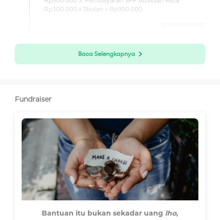
Rp900.000 3. Pembayaran SPP Alzaidan Reza
Rp300.000 x 3bulan = Rp900.000
2025-09-04 08:58:37
Dana Digunakan Untuk Membayar Spp 3
Baca Selengkapnya
Bulan
Fundraiser
Bantuan itu bukan sekadar uang
lho
,