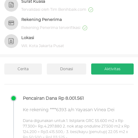
Surat Kuasa
Tervalidasi oleh Tim Benihbaik.com
Rekening Penerima
Rekening Penerima terverifikasi
Lokasi
Wil. Kota Jakarta Pusat
Cerita
Donasi
Aktivitas
Pencairan Dana Rp 8.001.561
Ke rekening ****6393 a/n Yayasan Vinea Dei
Dana digunakan untuk 1. listplank GRC 55.600 m2 x Rp
77.300= Rp.4.297.880 2. nok atap onduline 27.500 m2 x Rp
124.200 = Rp3.415.500,- 3. besi/kayu (penutup) 22.05 m2 x
Rp 50.500 = Rp1.113.525,-