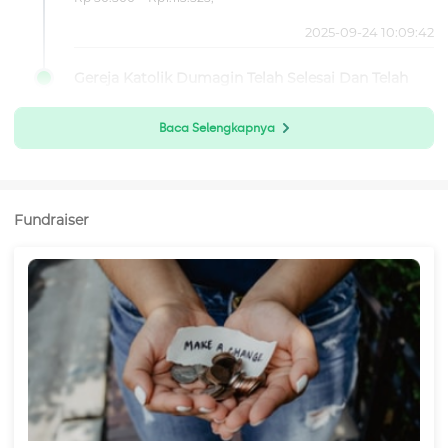
2025-09-24 10:09:42
Gereja Katolik Dumagin Telah Selesai Dan Telah
Diresmikan
Baca Selengkapnya
Fundraiser
Syalom #TemanBaik,
Semoga Allah, sumber segala kebaikan dan kemurahan,
senantiasa menyertai semua #TemanBaik yang telah ikut
serta dalam pembangunan Gereja Katolik St. Teresa
Calcutta, Dumagin. Kami, umat Katolik di Stasi Dumagin,
mengucapkan terima kasih atas segala dukungan dan