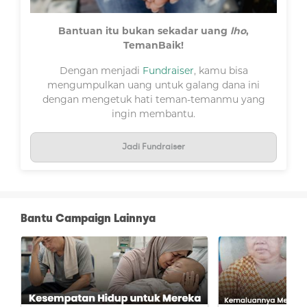
Bantuan itu bukan sekadar uang
lho
,
TemanBaik!
Dengan menjadi
Fundraiser
, kamu bisa
mengumpulkan uang untuk galang dana ini
dengan mengetuk hati teman-temanmu yang
ingin membantu.
Jadi Fundraiser
Halo #TemanBaik,
Bantu Campaign Lainnya
Beberapa minggu sebelum berpulang, kondisi istri
saya terus menurun. Sekitar tiga minggu terakhir,
beliau lebih banyak tidur, kehilangan nafsu makan,
dan produksi urinnya dalam 24 jam sangat sedikit.
Dua bulan sebelumnya, beliau juga telah menjalani
operasi pemasangan VP shunt karena ditemukan