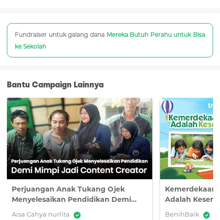
Fundraiser untuk galang dana
Mereka Butuh Perahu untuk Bisa
ke Sekolah
Bantu Campaign Lainnya
Perjuangan Anak Tukang Ojek
Kemerdekaan 
Menyelesaikan Pendidikan Demi
Adalah Kesemp
Mimpi Jadi Content Creator
Aisa Cahya nurlita
BenihBaik