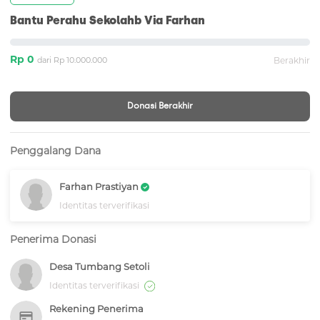
Bantu Perahu Sekolahb Via Farhan
Rp 0
dari Rp 10.000.000
Berakhir
Donasi Berakhir
Penggalang Dana
Farhan Prastiyan
Identitas terverifikasi
Penerima Donasi
Desa Tumbang Setoli
Identitas terverifikasi
Rekening Penerima