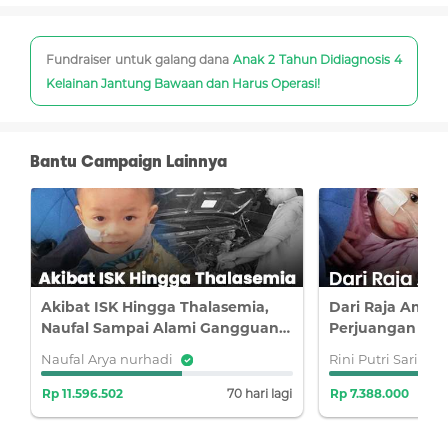
Fundraiser untuk galang dana
Anak 2 Tahun Didiagnosis 4
Kelainan Jantung Bawaan dan Harus Operasi!
Bantu Campaign Lainnya
Akibat ISK Hingga Thalasemia,
Dari Raja Ampat
Naufal Sampai Alami Gangguan
Perjuangan Ale
Emosi dan Perilaku
Penyakit Jantun
Naufal Arya nurhadi
Rini Putri Sari
i
Rp 11.596.502
70 hari lagi
Rp 7.388.000