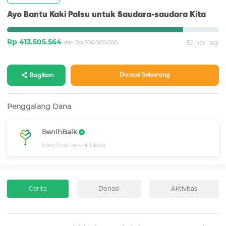
Ayo Bantu Kaki Palsu untuk Saudara-saudara Kita
Rp 413.505.564
dari Rp 500.000.000
55 hari lagi
Donasi Sekarang
Bagikan
Penggalang Dana
BenihBaik
Identitas terverifikasi
Cerita
Donasi
Aktivitas