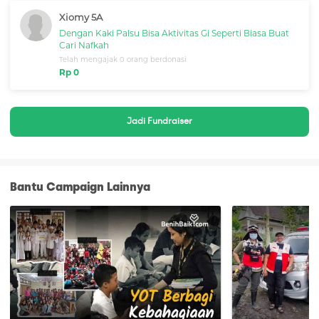
Xiomy 5A
Dengan Kaki Palsu Bisa Aktivitas Gi Seperti Biasa Buat
Cari Nafkah
Telah mengajak 0 orang berdonasi
Rp 0
Jadi Fundraiser
Bantu Campaign Lainnya