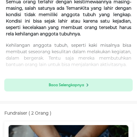
Semua orang terlahir dengan keistimewaannya masing-
masing, salah satunya ada TemanKita yang lahir dengan
kondisi tidak memiliki anggota tubuh yang lengkap.
Kondisi ini bisa sejak lahir atau karena satu kejadian,
seperti kecelakaan yang membuat orang tersebut harus
rela kehilangan anggota tubuhnya.
Kehilangan anggota tubuh, seperti kaki misalnya bisa
membuat seseorang kesulitan dalam melakukan kegiatan,
dalam bergerak. Tentu saja mereka membutuhkan
bantuan orang lain untuk bisa menjalankan aktivitasnya.
Oleh karena itu BenihBaik.com bekerjasama dengan Kick
Andy Foundation menggalang dana untuk program
Baca Selengkapnya
“Gerakan Seribu Kaki Palsu Gratis” bagi penyandang
disabilitas yang membutuhkan kaki palsu
.
Untuk satu kaki palsu di bawah lutut Rp1,5 juta dan di atas
lutut Rp2,5 juta.
Fundraiser ( 2 Orang )
TemanBaik, teman-teman penyandang disabilitas ini
butuh kamu untuk bisa mendapatkan kaki palsu, gerakan