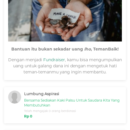
ini juga bisa berjalan kalau kamu ikut ambil bagian. Yuk,
ikut bergerak dengan cara klik Donasi Sekarang di bawah
ini!
Bantuan itu bukan sekadar uang
lho
, TemanBaik!
Dengan menjadi
Fundraiser
, kamu bisa mengumpulkan
uang untuk galang dana ini dengan mengetuk hati
teman-temanmu yang ingin membantu.
Lumbung Aspirasi
Bersama Sediakan Kaki Palsu Untuk Saudara Kita Yang
Membutuhkan
Telah mengajak 0 orang berdonasi
Rp 0