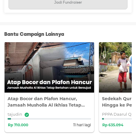
Jadi Fundraiser
Terima kasih banyak #TemanBaik, semoga Al Quran yang
telah diterima para santri dapat menjadi amal jariyah bagi
kita semua.
Bantu Campaign Lainnya
Atap Bocor dan Plafon Hancur,
Sedekah Qurba
Jamaah Musholla Al Ikhlas Tetap
Hingga ke Pelo
Bertahan untuk Bersujud
tajudin
PPPA Daarul Qu
Rp 710.000
11 hari lagi
Rp 635.094