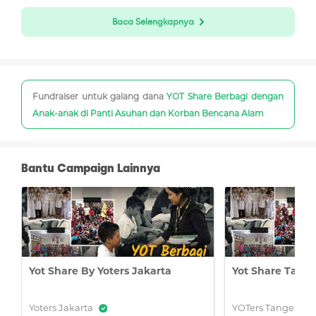
Baca Selengkapnya
Fundraiser untuk galang dana
YOT Share Berbagi dengan
Anak-anak di Panti Asuhan dan Korban Bencana Alam
Bantu Campaign Lainnya
Komunitas yang lahir dari sebuah buku dengan judul
yang sama karya Billy Boen ini telah menginspirasi
dan memberdayakan anak muda Indonesia secara
nyata sesuai dengan 6 pilar yang dimilikinya. Yakni
Yot Share By Yoters Jakarta
Yot Share Tang
pendidikan, kesehatan, lingkungan, sosial,
kewirausahaan, dan teknologi.
Yoters Jakarta
YOTers Tangeran