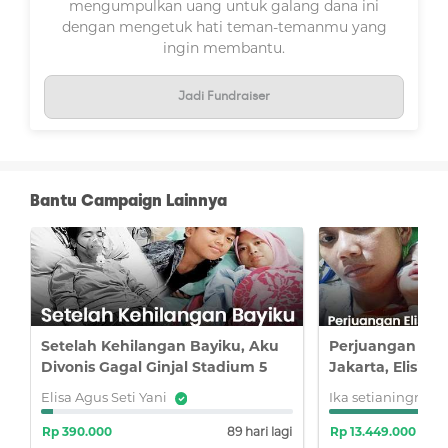
mengumpulkan uang untuk galang dana ini
dengan mengetuk hati teman-temanmu yang
ingin membantu.
Jadi Fundraiser
Bantu Campaign Lainnya
Setelah Kehilangan Bayiku, Aku
Perjuangan dar
Divonis Gagal Ginjal Stadium 5
Jakarta, Elisius 
Operasi demi S
Elisa Agus Seti Yani
Ika setianingrum
Kelainan Usus
i
Rp 390.000
89 hari lagi
Rp 13.449.000