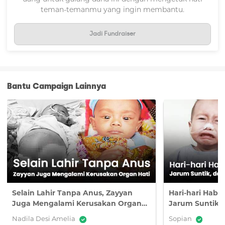
disebabkan oleh pola makan yang kurang baik. Kami terus
teman-temanmu yang ingin membantu.
berupaya memberikan perawatan terbaik agar Dinda dapat
segera pulih.
Jadi Fundraiser
Dana bantuan dari #TemanBaik digunakan untuk
pembelian susu.
Saya tidak henti-hentinya mengucapkan rasa terima kasih
atas kebaikan #TemanBaik semua. Berkat bantuan dan
Bantu Campaign Lainnya
kepedulian yang diberikan, kebutuhan Dinda selama
pengobatan dapat terpenuhi dengan baik.
Kami tidak mampu membalas segala kebaikan yang telah
diberikan. Hanya doa yang bisa kami panjatkan, semoga
Tuhan selalu memberikan kesehatan, keberkahan, dan
perlindungan untuk #TemanBaik semua.
Selain Lahir Tanpa Anus, Zayyan
Hari-hari Habi
Juga Mengalami Kerusakan Organ
Jarum Suntik,
Hati
Melawan Sakit
Nadila Desi Amelia
Sopian