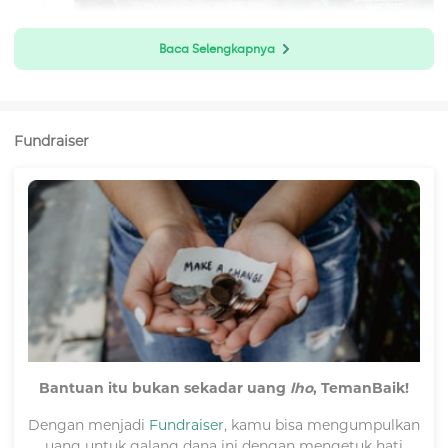
Baca Selengkapnya
Fundraiser
Halo #TemanBaik,
Saya selaku orang tua Dinda ingin menyampaikan terima
kasih yang sebesar-besarnya kepada #TemanBaik semua
yang telah membantu pengobatan Dinda selama ini.
Dukungan yang diberikan sungguh sangat berarti bagi
Bantuan itu bukan sekadar uang
lho
, TemanBaik!
kami.
Dengan menjadi
Fundraiser
, kamu bisa mengumpulkan
Saat ini kondisi Dinda sedang kurang sehat, ia mengalami
batuk dan pilek, serta didiagnosis terkena tipes yang
uang untuk galang dana ini dengan mengetuk hati