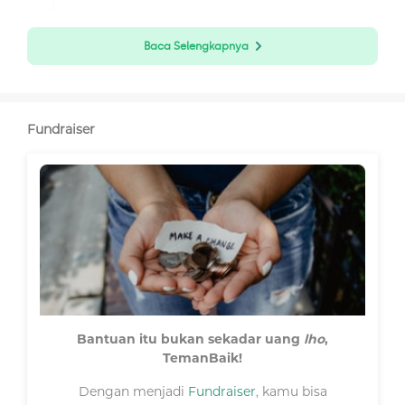
Daviandra Sempat Mengalami Diare Dan
Muntah
Baca Selengkapnya
Fundraiser
Halo #TemanBaik,
Bantuan itu bukan sekadar uang
lho
,
Perkenalkan, saya orang tua dari Daviandra. Kami
TemanBaik!
mengucapkan terima kasih yang sebesar-besarnya
kepada #TemanBaik yang telah menyisihkan sebagian
Dengan menjadi
Fundraiser
, kamu bisa
rezekinya untuk membantu proses kesembuhan