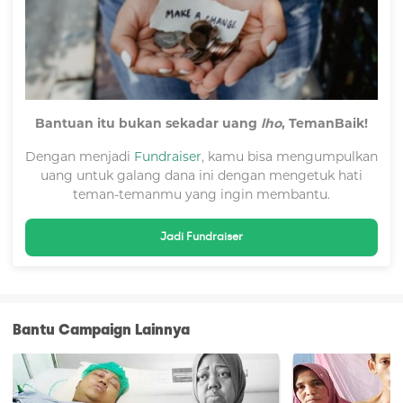
Bantuan itu bukan sekadar uang
lho
, TemanBaik!
Dengan menjadi
Fundraiser
, kamu bisa mengumpulkan
uang untuk galang dana ini dengan mengetuk hati
teman-temanmu yang ingin membantu.
Penyakit itu datang pada suamiku, Iskandar (47 thn),
Jadi Fundraiser
ketika keluarga kami baru saja mendapatkan rezeki. Saat
itu, suamiku baru saja mulai bekerja lagi menjadi supir
travel setelah setahun lamanya menganggur. Kami
sempat berpikir kehidupan perlahan akan membaik.
Namun ternyata, kebahagiaan itu hanya berlangsung
Bantu Campaign Lainnya
sesaat.
Ketika sedang membawa penumpang ke Dumai, suamiku
meneleponku dengan suara yang tersendat-sendat. Ia