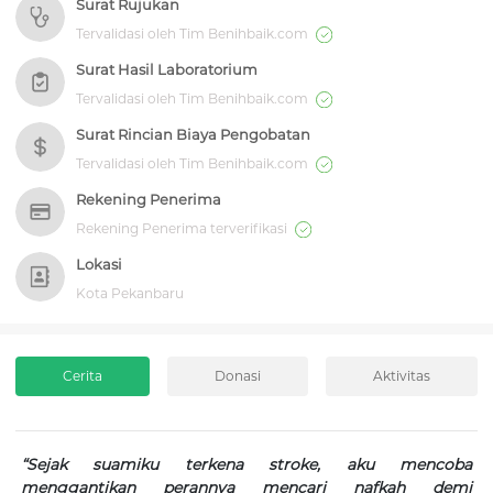
Surat Rujukan
Tervalidasi oleh Tim Benihbaik.com
Surat Hasil Laboratorium
Tervalidasi oleh Tim Benihbaik.com
Surat Rincian Biaya Pengobatan
Tervalidasi oleh Tim Benihbaik.com
Rekening Penerima
Rekening Penerima terverifikasi
Lokasi
Kota Pekanbaru
Cerita
Donasi
Aktivitas
“Sejak suamiku terkena stroke, aku mencoba
menggantikan perannya mencari nafkah demi