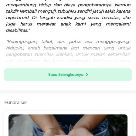
menyambung hidup dan biaya pengobatannya. Namun
takdir kembali menguji, tubuhku sendiri jatuh sakit karena
hipertiroid. Di tengah kondisi yang serba terbatas, aku
juga harus merawat anak kami yang mengalami
disabilitas.”
“Kebingungan, takut, dan putus asa menggerayangi
hidupku, entah bagaimana lagi mencari uang untuk
pengobatan suamiku. Bahkan, untuk makan sehari-hari
saja, terkadang aku harus menunggu bantuan saudara
dan teman. Sementara jika pengobatan suamiku terhenti,
nyawanya akan terancam.”
-Siska, Istri Bapak Iskandar-
Baca Selengkapnya
Fundraiser