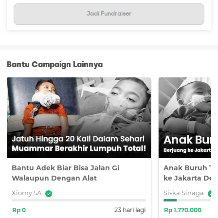
Semoga Allah SWT membalas setiap kebaikan #TemanBaik
Jadi Fundraiser
dengan pahala yang berlimpah, kesehatan, dan
keberkahan.
Bantu Campaign Lainnya
Bantu Adek Biar Bisa Jalan Gi
Anak Buruh Tan
Walaupun Dengan Alat
ke Jakarta Dem
Jantung
Xiomy 5A
Siska Sinaga
Rp 0
23 hari lagi
Rp 1.770.000