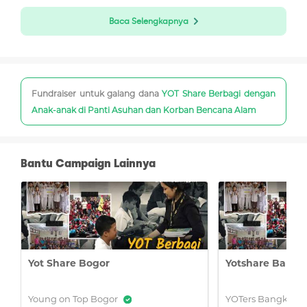
Baca Selengkapnya
Fundraiser untuk galang dana
YOT Share Berbagi dengan
Anak-anak di Panti Asuhan dan Korban Bencana Alam
Bantu Campaign Lainnya
Komunitas yang lahir dari sebuah buku dengan judul
yang sama karya Billy Boen ini telah menginspirasi
dan memberdayakan anak muda Indonesia secara
nyata sesuai dengan 6 pilar yang dimilikinya. Yakni
Yot Share Bogor
Yotshare Bangk
pendidikan, kesehatan, lingkungan, sosial,
kewirausahaan, dan teknologi.
Young on Top Bogor
YOTers Bangka