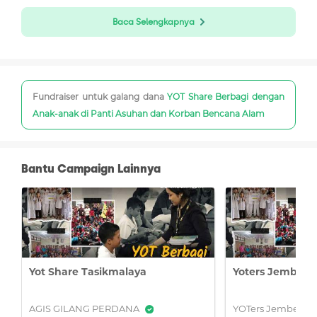
Baca Selengkapnya
Fundraiser untuk galang dana
YOT Share Berbagi dengan
Anak-anak di Panti Asuhan dan Korban Bencana Alam
Bantu Campaign Lainnya
Komunitas yang lahir dari sebuah buku dengan judul
yang sama karya Billy Boen ini telah menginspirasi
dan memberdayakan anak muda Indonesia secara
nyata sesuai dengan 6 pilar yang dimilikinya. Yakni
Yot Share Tasikmalaya
Yoters Jember
pendidikan, kesehatan, lingkungan, sosial,
kewirausahaan, dan teknologi.
AGIS GILANG PERDANA
YOTers Jember