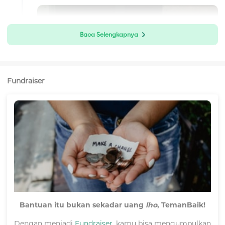
Baca Selengkapnya
Fundraiser
Bantuan itu bukan sekadar uang
lho
, TemanBaik!
Dengan menjadi
Fundraiser
, kamu bisa mengumpulkan