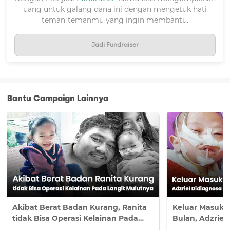
uang untuk galang dana ini dengan mengetuk hati
teman-temanmu yang ingin membantu.
Jadi Fundraiser
Bantu Campaign Lainnya
Akibat Berat Badan Kurang, Ranita
Keluar Masuk 
Halo #TemanBaik,
tidak Bisa Operasi Kelainan Pada
Bulan, Adzriel
Kaila telah kembali ke kampung halamannya setelah lebih
Langit Mulutnya
Bocor dan Do