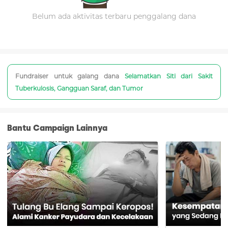
Belum ada aktivitas terbaru penggalang dana
Fundraiser untuk galang dana
Selamatkan Siti dari Sakit
Tuberkulosis, Gangguan Saraf, dan Tumor
Bantu Campaign Lainnya