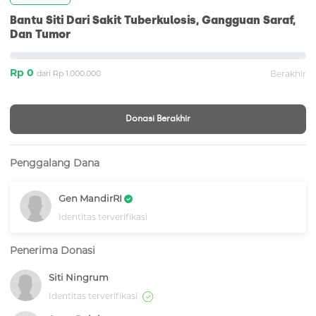
Bantu Siti Dari Sakit Tuberkulosis, Gangguan Saraf,
Dan Tumor
Rp 0
dari Rp 1.000.000
Berakhir
Donasi Berakhir
Penggalang Dana
Gen MandirRI
Identitas terverifikasi
Penerima Donasi
Siti Ningrum
Identitas terverifikasi