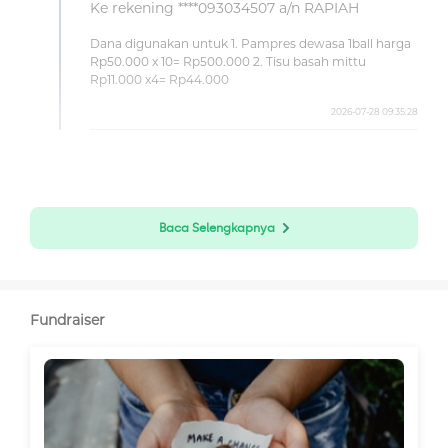
Ke rekening ****093034507 a/n RAPIAH
Dana digunakan untuk 1. Pampres dewasa 1ball harga
Rp50.000 x 10= Rp500.000 2. Tisu basah mittu
Rp11.000 x4= Rp44.000
2026-07-28 09:35:28
Baca Selengkapnya
Fundraiser