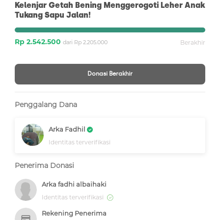
Kelenjar Getah Bening Menggerogoti Leher Anak
Tukang Sapu Jalan!
Rp 2.542.500
dari Rp 2.205.000
Berakhir
Donasi Berakhir
Penggalang Dana
Arka Fadhil
Identitas terverifikasi
Penerima Donasi
Arka fadhi albaihaki
Identitas terverifikasi
Rekening Penerima