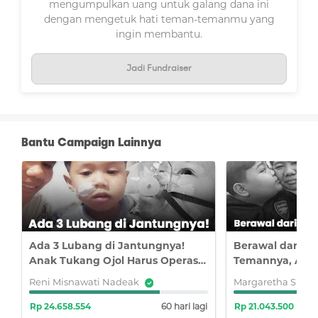
mengumpulkan uang untuk galang dana ini
dengan mengetuk hati teman-temanmu yang
ingin membantu.
Jadi Fundraiser
Bantu Campaign Lainnya
Ada 3 Lubang di Jantungnya!
Berawal dari T
Anak Tukang Ojol Harus Operasi
Temannya, Anr
Bedah di Jakarta
Kanker Darah!
Reni Misnawati Nadeak
Margaretha Shelly
i
Rp 24.658.554
60 hari lagi
Rp 21.043.500