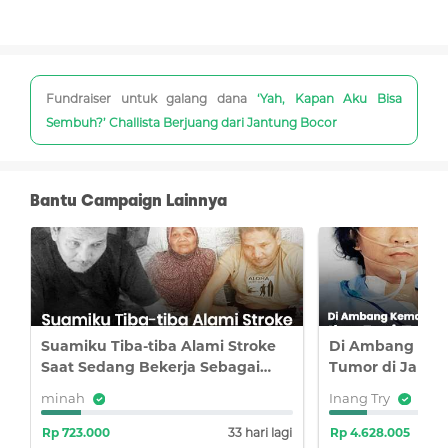
Fundraiser untuk galang dana
‘Yah, Kapan Aku Bisa
Sembuh?’ Challista Berjuang dari Jantung Bocor
Bantu Campaign Lainnya
Suamiku Tiba-tiba Alami Stroke
Di Ambang Kem
Saat Sedang Bekerja Sebagai
Tumor di Jantun
Tukang Ojek
Ingin Menyerah
minah
Inang Try
i
Rp 723.000
33 hari lagi
Rp 4.628.005