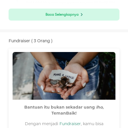
Rp53.000 10. Konsumsi kontrol tanggal 22 Rp161.500
2025-08-18 09:19:16
Baca Selengkapnya
Kondisi Azqia Sedang Kurang Sehat
Fundraiser ( 3 Orang )
Bantuan itu bukan sekadar uang
lho
,
TemanBaik!
Dengan menjadi
Fundraiser
, kamu bisa