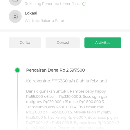
Rekening Penerima terverifikasi
Lokasi
Wil. Kota Jakarta Barat
Cerita
Donasi
Aktivitas
Pencairan Dana Rp 2.597.500
Ke rekening ****6360 a/n Dahlia febrianti
Dana digunakan untuk 1. Pampes baby happy
Rp55.000 x 6 ball = Rp330.000 2. Susu sgm gain
optigrow Rp120.000 x 15 dus = Rp1.800.000 3.
Transfulmin kids Rp80.000 4. Tisu basah mitu
Rp12.000 x 4 = Rp48.000 5. Minyak telon mybaby
Rp35.000 6. Tisu kering Rp16.000 7. Botol susu pigion
Rp27.000 x 2 = Rp54.000 8. Byebye fever Rp10.000 x 2
pcs = Rp20.000 9. Thermometer crown baby