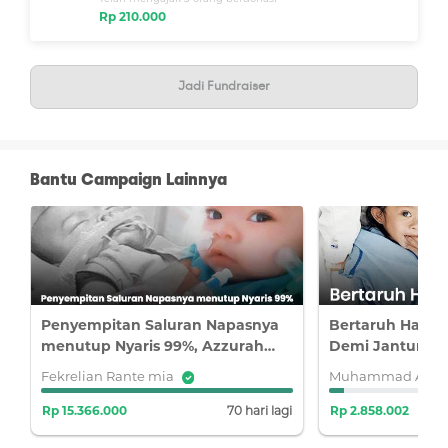
BenihBaik.com.
Rp 210.000
Jadi Fundraiser
Bantu Campaign Lainnya
a
Penyempitan Saluran Napasnya
Bertaruh Harapa
n
menutup Nyaris 99%, Azzurah
Demi Jantung K
Tetap bertahan dari Sakit
Terus Berjuang
Fekrelian Rante mia
Muhammad Ayatu
Jantung
i
Rp 15.366.000
70 hari lagi
Rp 2.858.002